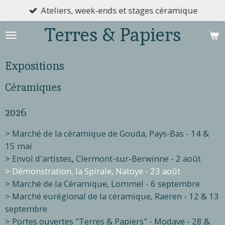
Ateliers, week-ends et stages céramique
Passer
au
Terres & Papiers
contenu
principal
Expositions
Céramiques
2026
> Marché de la céramique de Gouda, Pays-Bas - 14 &
15 mai
> Envol d'artistes
,
Clermont-sur-Berwinne - 2 août
> Démonstration, la Spirale, Natoye - 23 août
> Marché de la Céramique, Lommel - 6 septembre
> Marché eurégional de la céramique, Raeren - 12 & 13
septembre
> Portes ouvertes "Terres & Papiers" - Modave - 28 &