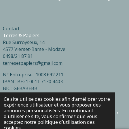
Contact :
Terres & Papiers
Rue Surroyseux, 14
4577 Vierset-Barse - Modave
0498/21 87 91
terresetpapiers@gmail.com
N° Entreprise : 1008.692.211
IBAN : BE21 0011 7130 4403
BIC : GEBABEBB
Ce site utilise des cookies afin d’améliorer votre
expérience utilisateur et vous proposer des
F
I
annonces personnalisées. En continuant
a
n
© 2024 - 2026 Terres & Papiers - Céramique et papier
d'utiliser ce site, vous confirmez que vous
c
s
Propulsé par
Webador
acceptez notre politique d’utilisation des
e
t
cookies.
b
a