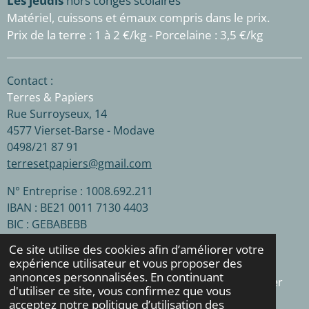
Les jeudis
hors congés scolaires
Matériel, cuissons et émaux compris dans le prix.
Prix de la terre : 1 à 2 €/kg - Porcelaine : 3,5 €/kg
Contact :
Terres & Papiers
Rue Surroyseux, 14
4577 Vierset-Barse - Modave
0498/21 87 91
terresetpapiers@gmail.com
N° Entreprise : 1008.692.211
IBAN : BE21 0011 7130 4403
BIC : GEBABEBB
Ce site utilise des cookies afin d’améliorer votre
expérience utilisateur et vous proposer des
F
I
annonces personnalisées. En continuant
a
n
© 2024 - 2026 Terres & Papiers - Céramique et papier
d'utiliser ce site, vous confirmez que vous
c
s
Propulsé par
Webador
acceptez notre politique d’utilisation des
e
t